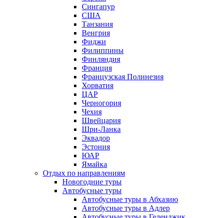
Сингапур
США
Танзания
Венгрия
Фиджи
Филиппины
Финляндия
Франция
Французская Полинезия
Хорватия
ЦАР
Черногория
Чехия
Швейцария
Шри-Ланка
Эквадор
Эстония
ЮАР
Ямайка
Отдых по направлениям
Новогодние туры
Автобусные туры
Автобусные туры в Абхазию
Автобусные туры в Адлер
Автобусные туры в Геленджик