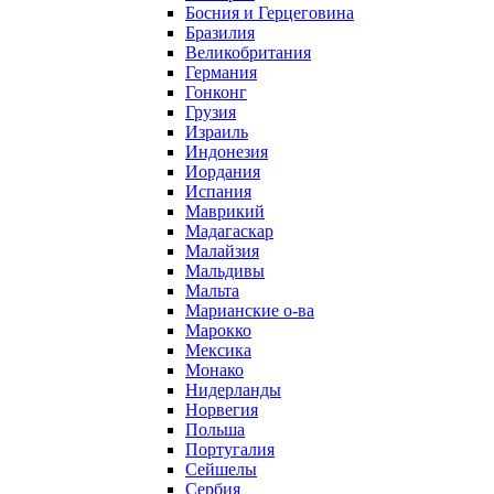
Босния и Герцеговина
Бразилия
Великобритания
Германия
Гонконг
Грузия
Израиль
Индонезия
Иордания
Испания
Маврикий
Мадагаскар
Малайзия
Мальдивы
Мальта
Марианские о-ва
Марокко
Мексика
Монако
Нидерланды
Норвегия
Польша
Португалия
Сейшелы
Сербия