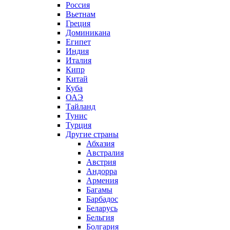
Россия
Вьетнам
Греция
Доминикана
Египет
Индия
Италия
Кипр
Китай
Куба
ОАЭ
Тайланд
Тунис
Турция
Другие страны
Абхазия
Австралия
Австрия
Андорра
Армения
Багамы
Барбадос
Беларусь
Бельгия
Болгария