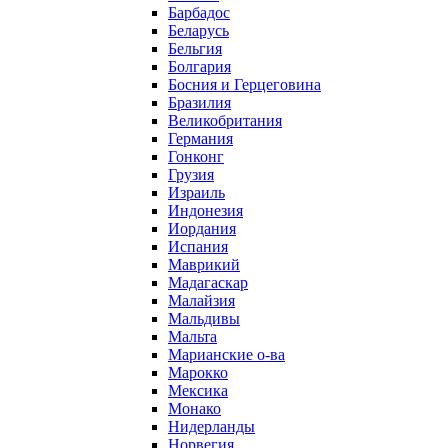
Барбадос
Беларусь
Бельгия
Болгария
Босния и Герцеговина
Бразилия
Великобритания
Германия
Гонконг
Грузия
Израиль
Индонезия
Иордания
Испания
Маврикий
Мадагаскар
Малайзия
Мальдивы
Мальта
Марианские о-ва
Марокко
Мексика
Монако
Нидерланды
Норвегия