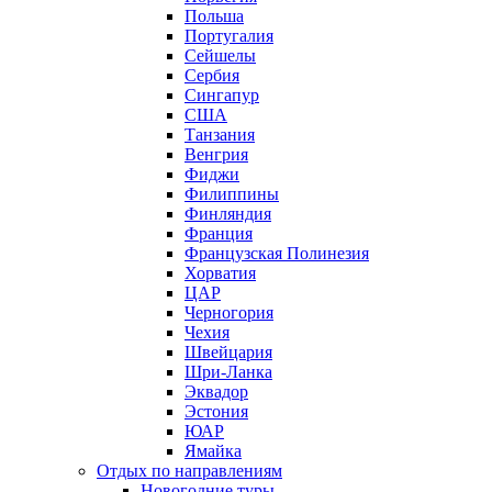
Польша
Португалия
Сейшелы
Сербия
Сингапур
США
Танзания
Венгрия
Фиджи
Филиппины
Финляндия
Франция
Французская Полинезия
Хорватия
ЦАР
Черногория
Чехия
Швейцария
Шри-Ланка
Эквадор
Эстония
ЮАР
Ямайка
Отдых по направлениям
Новогодние туры