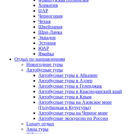
Хорватия
ЦАР
Черногория
Чехия
Швейцария
Шри-Ланка
Эквадор
Эстония
ЮАР
Ямайка
Отдых по направлениям
Новогодние туры
Автобусные туры
Автобусные туры в Абхазию
Автобусные туры в Адлер
Автобусные туры в Геленджик
Автобусные туры в Краснодарский край
Автобусные туры в Крым
Автобусные туры на Азовское море
(Голубицкая и Кучугуры)
Автобусные туры на Черное море
Автобусные экскурсии по России
Luxury отдых
Авиа туры