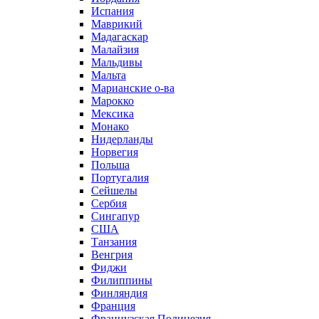
Испания
Маврикий
Мадагаскар
Малайзия
Мальдивы
Мальта
Марианские о-ва
Марокко
Мексика
Монако
Нидерланды
Норвегия
Польша
Португалия
Сейшелы
Сербия
Сингапур
США
Танзания
Венгрия
Фиджи
Филиппины
Финляндия
Франция
Французская Полинезия