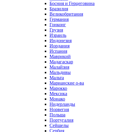
Босния и Герцеговина
Бразилия
Великобритания
Германия
Гонконг
Грузия
Израиль
Индонезия
Иордания
Испания
Маврикий
Мадагаскар
Малайзия
Мальдивы
Мальта
Марианские о-ва
Марокко
Мексика
Монако
Нидерланды
Норвегия
Польша
Португалия
Сейшелы
Сербия