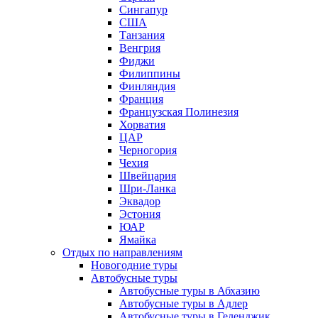
Сингапур
США
Танзания
Венгрия
Фиджи
Филиппины
Финляндия
Франция
Французская Полинезия
Хорватия
ЦАР
Черногория
Чехия
Швейцария
Шри-Ланка
Эквадор
Эстония
ЮАР
Ямайка
Отдых по направлениям
Новогодние туры
Автобусные туры
Автобусные туры в Абхазию
Автобусные туры в Адлер
Автобусные туры в Геленджик