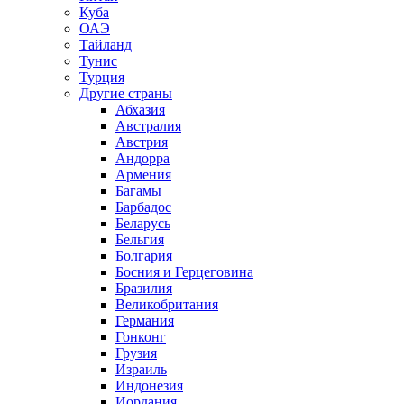
Куба
ОАЭ
Тайланд
Тунис
Турция
Другие страны
Абхазия
Австралия
Австрия
Андорра
Армения
Багамы
Барбадос
Беларусь
Бельгия
Болгария
Босния и Герцеговина
Бразилия
Великобритания
Германия
Гонконг
Грузия
Израиль
Индонезия
Иордания