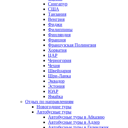
Сингапур
США
Танзания
Венгрия
Фиджи
Филиппины
Финляндия
Франция
Французская Полинезия
Хорватия
ЦАР
Черногория
Чехия
Швейцария
Шри-Ланка
Эквадор
Эстония
ЮАР
Ямайка
Отдых по направлениям
Новогодние туры
Автобусные туры
Автобусные туры в Абхазию
Автобусные туры в Адлер
Автобусные туры в Геленджик