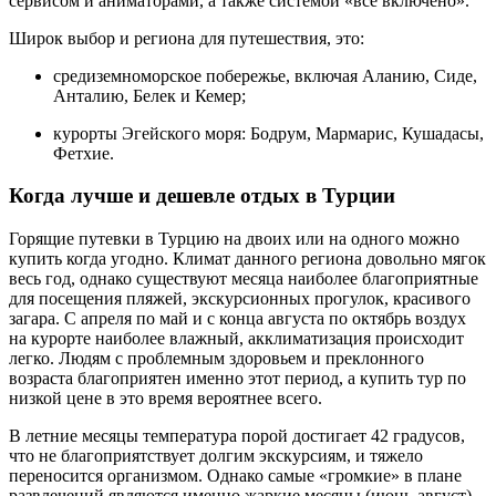
сервисом и аниматорами, а также системой «все включено».
Широк выбор и региона для путешествия, это:
средиземноморское побережье, включая Аланию, Сиде,
Анталию, Белек и Кемер;
курорты Эгейского моря: Бодрум, Мармарис, Кушадасы,
Фетхие.
Когда лучше и дешевле отдых в Турции
Горящие путевки в Турцию на двоих или на одного можно
купить когда угодно. Климат данного региона довольно мягок
весь год, однако существуют месяца наиболее благоприятные
для посещения пляжей, экскурсионных прогулок, красивого
загара. С апреля по май и с конца августа по октябрь воздух
на курорте наиболее влажный, акклиматизация происходит
легко. Людям с проблемным здоровьем и преклонного
возраста благоприятен именно этот период, а купить тур по
низкой цене в это время вероятнее всего.
В летние месяцы температура порой достигает 42 градусов,
что не благоприятствует долгим экскурсиям, и тяжело
переносится организмом. Однако самые «громкие» в плане
развлечений являются именно жаркие месяцы (июнь-август),