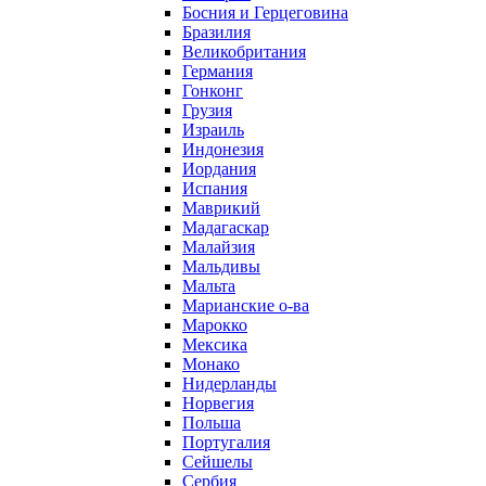
Босния и Герцеговина
Бразилия
Великобритания
Германия
Гонконг
Грузия
Израиль
Индонезия
Иордания
Испания
Маврикий
Мадагаскар
Малайзия
Мальдивы
Мальта
Марианские о-ва
Марокко
Мексика
Монако
Нидерланды
Норвегия
Польша
Португалия
Сейшелы
Сербия