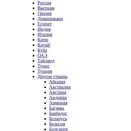
Россия
Вьетнам
Греция
Доминикана
Египет
Индия
Италия
Кипр
Китай
Куба
ОАЭ
Тайланд
Тунис
Турция
Другие страны
Абхазия
Австралия
Австрия
Андорра
Армения
Багамы
Барбадос
Беларусь
Бельгия
Болгария