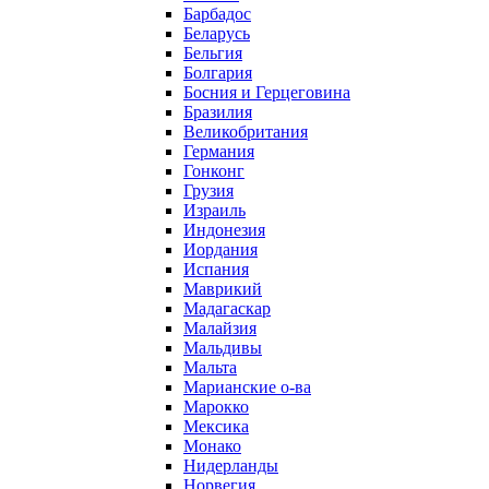
Барбадос
Беларусь
Бельгия
Болгария
Босния и Герцеговина
Бразилия
Великобритания
Германия
Гонконг
Грузия
Израиль
Индонезия
Иордания
Испания
Маврикий
Мадагаскар
Малайзия
Мальдивы
Мальта
Марианские о-ва
Марокко
Мексика
Монако
Нидерланды
Норвегия