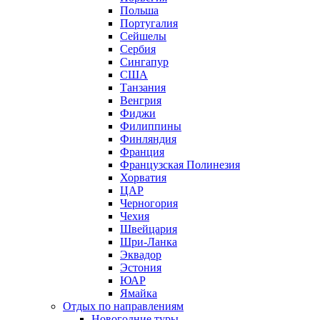
Польша
Португалия
Сейшелы
Сербия
Сингапур
США
Танзания
Венгрия
Фиджи
Филиппины
Финляндия
Франция
Французская Полинезия
Хорватия
ЦАР
Черногория
Чехия
Швейцария
Шри-Ланка
Эквадор
Эстония
ЮАР
Ямайка
Отдых по направлениям
Новогодние туры